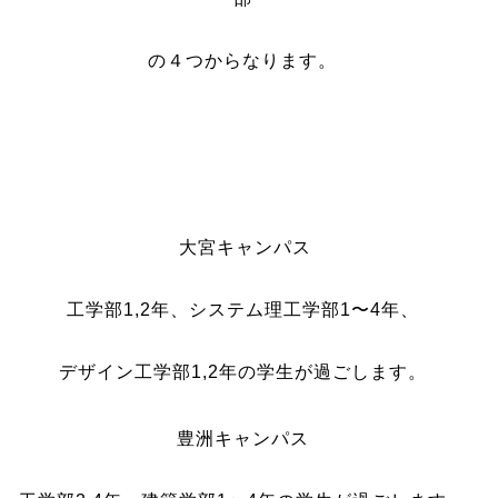
の４つからなります。
大宮キャンパス
工学部
1
,
2
年、システム理工学部
1
〜
4
年、
デザイン工学部
1
,
2
年の学生が過ごします。
豊洲キャンパス