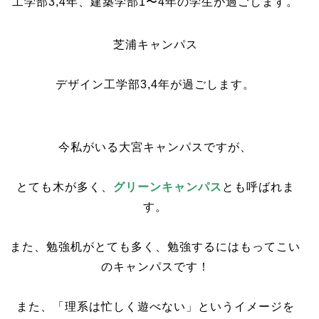
工学部
3
,
4
年、建築学部
1
〜
4
年の学生が過ごします。
芝浦キャンパス
デザイン工学部
3
,
4
年が過ごします。
今私がいる大宮キャンパスですが、
とても木が多く、
グリーンキャンパス
とも呼ばれま
す。
また、勉強机がとても多く、勉強するにはもってこい
のキャンパスです！
また、「理系は忙しく遊べない」というイメージ
を