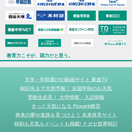
教育力こそが、国力だと思う。
大学・学部選びの動画サイト 東進TV
90日先まで大胆予報！ 全国学校のお天気
受験生必見！ 大学情報・入試情報
きっと元気になる Proverb格言
将来の夢や進路を見つけよう 未来発見サイト
時刻も天気もイベントも掲載! ナガセ世界時計