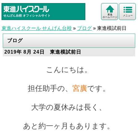
東進
せんげん台校
オフィシャルサイト
メニュー
ホームページ
東進ハイスクール せんげん台校
»
ブログ
»
東進模試前日
ブログ
2019年 8月 24日 東進模試前日
こんにちは。
担任助手の、
宮廣
です。
大学の夏休みは長く、
あと約一ヶ月もあります。