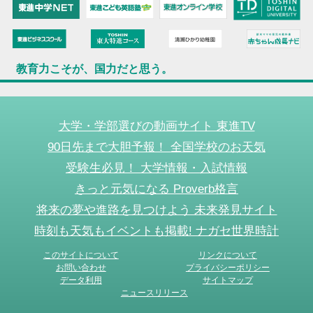
教育力こそが、国力だと思う。
大学・学部選びの動画サイト 東進TV
90日先まで大胆予報！ 全国学校のお天気
受験生必見！ 大学情報・入試情報
きっと元気になる Proverb格言
将来の夢や進路を見つけよう 未来発見サイト
時刻も天気もイベントも掲載! ナガセ世界時計
このサイトについて
リンクについて
お問い合わせ
プライバシーポリシー
データ利用
サイトマップ
ニュースリリース