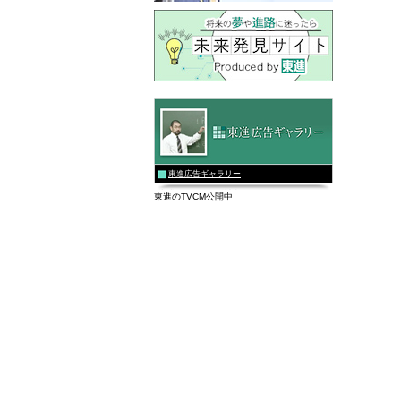
東進広告ギャラリー
東進のTVCM公開中