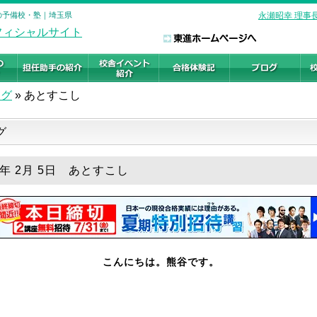
験の予備校・塾｜埼玉県
永瀬昭幸 理事
ログ
»
あとすこし
グ
9年 2月 5日 あとすこし
こんにちは。熊谷です。