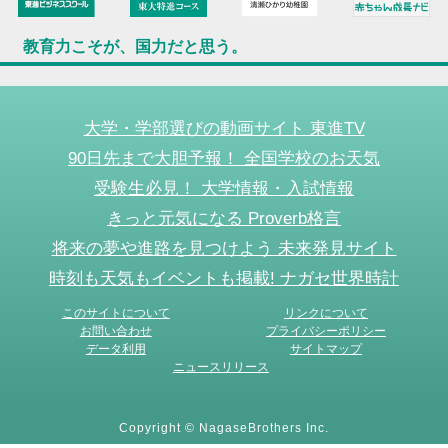
教育力こそが、国力だと思う。
大学・学部選びの動画サイト 東進TV
90日先まで大胆予報！ 全国学校のお天気
受験生必見！ 大学情報・入試情報
きっと元気になる Proverb格言
将来の夢や進路を見つけよう 未来発見サイト
時刻も天気もイベントも掲載! ナガセ世界時計
このサイトについて
リンクについて
お問い合わせ
プライバシーポリシー
データ利用
サイトマップ
ニュースリリース
Copyright © NagaseBrothers Inc.