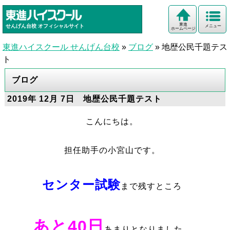
東進
せんげん台校
オフィシャルサイト
メニュー
ホームページ
東進ハイスクール せんげん台校
»
ブログ
»
地歴公民千題テス
ト
ブログ
2019年 12月 7日 地歴公民千題テスト
こんにちは。
担任助手の小宮山です。
センター試験
まで残すところ
あと40日
あまりとなりました。