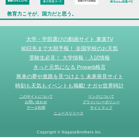
教育力こそが、国力だと思う。
大学・学部選びの動画サイト 東進TV
90日先まで大胆予報！ 全国学校のお天気
受験生必見！ 大学情報・入試情報
きっと元気になる Proverb格言
将来の夢や進路を見つけよう 未来発見サイト
時刻も天気もイベントも掲載! ナガセ世界時計
このサイトについて
リンクについて
お問い合わせ
プライバシーポリシー
データ利用
サイトマップ
ニュースリリース
Copyright © NagaseBrothers Inc.