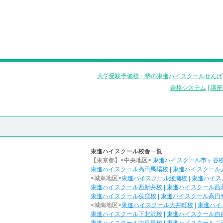
大学受験予備校・塾の東進ハイスクールせんげ
合格システム
|
講座
東進ハイスクール校舎一覧
【東京都】<中央地区>
東進ハイスクール市ヶ谷
東進ハイスクール高田馬場校
|
東進ハイスクール
<城東地区>
東進ハイスクール綾瀬校
|
東進ハイス
東進ハイスクール西新井校
|
東進ハイスクール西
東進ハイスクール荻窪校
|
東進ハイスクール高円
<城南地区>
東進ハイスクール大井町校
|
東進ハイ
東進ハイスクール下北沢校
|
東進ハイスクール自