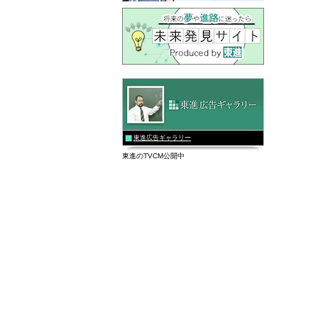
東進広告ギャラリー
東進のTVCM公開中