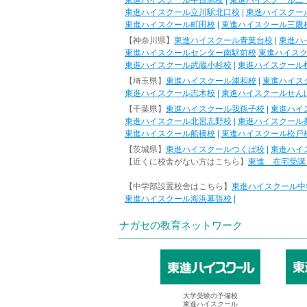
東進ハイスクール中目黒校
|
東進ハイスクール二
東進ハイスクール立川駅北口校
|
東進ハイスクー
東進ハイスクール町田校
|
東進ハイスクール三鷹
【神奈川県】
東進ハイスクール青葉台校
|
東進ハ
東進ハイスクールセンター南駅前校
東進ハイス
東進ハイスクール武蔵小杉校
|
東進ハイスクール
【埼玉県】
東進ハイスクール浦和校
|
東進ハイス
東進ハイスクール志木校
|
東進ハイスクールせん
【千葉県】
東進ハイスクール我孫子校
|
東進ハイ
東進ハイスクール北習志野校
|
東進ハイスクール
東進ハイスクール船橋校
|
東進ハイスクール松戸
【茨城県】
東進ハイスクールつくば校
|
東進ハイ
【近くに校舎がない方はこちら】
東進 在宅受講
【中学部設置校舎はこちら】
東進ハイスクール中
東進ハイスクール海浜幕張校
|
ナガセの教育ネットワーク
大学受験の予備校
東進ハイスクール