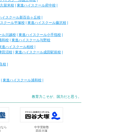
進ハイスクール国分寺校
|
久留米校
|
東進ハイスクール府中校
|
ハイスクール新百合ヶ丘校
|
スクール平塚校
|
東進ハイスクール藤沢校
|
ール川越校
|
東進ハイスクール小手指校
|
浦和校
|
東進ハイスクール与野校
東進ハイスクール柏校
|
津田沼校
|
東進ハイスクール成田駅前校
|
良校
|
|
東進ハイスクール浦和校
|
教育力こそが、国力だと思う。
抜なら
中学受験塾
塾
四谷大塚