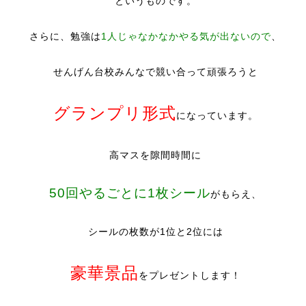
というものです。
さらに、勉強は
1人じゃなかなかやる気が出ないので
、
せんげん台校みんなで競い合って頑張ろうと
グランプリ形式
になっています。
高マスを隙間時間に
50回やるごとに1枚シール
がもらえ、
シールの枚数が1位と2位には
豪華景品
をプレゼントします！