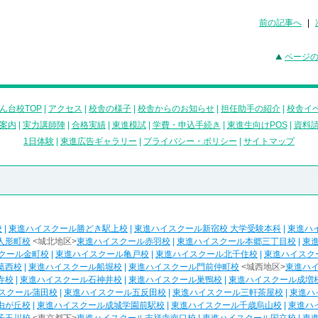
前の記事へ
|
ページ
ん台校TOP
|
アクセス
|
校舎の様子
|
校舎からのお知らせ
|
担任助手の紹介
|
校舎イ
案内
|
実力講師陣
|
合格実績
|
東進模試
|
学費・申込手続き
|
東進生向けPOS
|
資料
1日体験
|
東進広告ギャラリー
|
プライバシー・ポリシー
|
サイトマップ
校
|
東進ハイスクール勝どき駅上校
|
東進ハイスクール新宿校 大学受験本科
|
東進ハ
人形町校
<城北地区>
東進ハイスクール赤羽校
|
東進ハイスクール本郷三丁目校
|
東
クール金町校
|
東進ハイスクール亀戸校
|
東進ハイスクール北千住校
|
東進ハイスク
葛西校
|
東進ハイスクール船堀校
|
東進ハイスクール門前仲町校
<城西地区>
東進ハ
寺校
|
東進ハイスクール石神井校
|
東進ハイスクール巣鴨校
|
東進ハイスクール成増
スクール蒲田校
|
東進ハイスクール五反田校
|
東進ハイスクール三軒茶屋校
|
東進ハ
由が丘校
|
東進ハイスクール成城学園前駅校
|
東進ハイスクール千歳烏山校
|
東進ハ