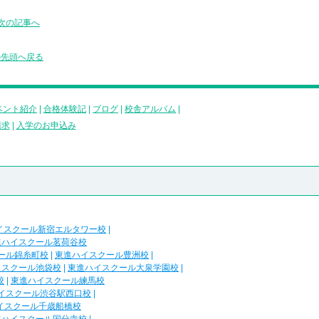
次の記事へ
の先頭へ戻る
ベント紹介
|
合格体験記
|
ブログ
|
校舎アルバム
|
請求
|
入学のお申込み
イスクール新宿エルタワー校
|
進ハイスクール茗荷谷校
ール錦糸町校
|
東進ハイスクール豊洲校
|
イスクール池袋校
|
東進ハイスクール大泉学園校
|
校
|
東進ハイスクール練馬校
イスクール渋谷駅西口校
|
イスクール千歳船橋校