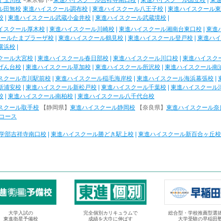
子玉川校
<東京都下>
東進ハイスクール吉祥寺南口校
|
東進ハイスクール国立校
|
東
ル田無校
東進ハイスクール調布校
|
東進ハイスクール八王子校
|
東進ハイスクール東
校
|
東進ハイスクール武蔵小金井校
|
東進ハイスクール武蔵境校
|
イスクール厚木校
|
東進ハイスクール川崎校
|
東進ハイスクール湘南台東口校
|
東進
クールたまプラーザ校
|
東進ハイスクール鶴見校
|
東進ハイスクール登戸校
|
東進ハイ
横浜校
|
クール大宮校
|
東進ハイスクール春日部校
|
東進ハイスクール川口校
|
東進ハイスク
げん台校
|
東進ハイスクール草加校
|
東進ハイスクール所沢校
|
東進ハイスクール南
スクール市川駅前校
|
東進ハイスクール稲毛海岸校
|
東進ハイスクール海浜幕張校
|
新浦安校
|
東進ハイスクール新松戸校
|
東進ハイスクール千葉校
|
東進ハイスクール
校
|
東進ハイスクール南柏校
|
東進ハイスクール八千代台校
スクール取手校
【静岡県】
東進ハイスクール静岡校
【奈良県】
東進ハイスクール奈
コース
学部吉祥寺南口校
|
東進ハイスクール勝どき駅上校
|
東進ハイスクール新百合ヶ丘校
大学入試の
完全個別カリキュラムで
総合型・学校推薦型選
東進衛星予備校
成績を大巾に伸ばす
大学受験の早稲田