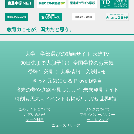
教育力こそが、国力だと思う。
大学・学部選びの動画サイト 東進TV
90日先まで大胆予報！ 全国学校のお天気
受験生必見！ 大学情報・入試情報
きっと元気になる Proverb格言
将来の夢や進路を見つけよう 未来発見サイト
時刻も天気もイベントも掲載! ナガセ世界時計
このサイトについて
リンクについて
お問い合わせ
プライバシーポリシー
データ利用
サイトマップ
ニュースリリース