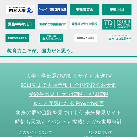
教育力こそが、国力だと思う。
大学・学部選びの動画サイト 東進TV
90日先まで大胆予報！ 全国学校のお天気
受験生必見！ 大学情報・入試情報
きっと元気になる Proverb格言
将来の夢や進路を見つけよう 未来発見サイト
時刻も天気もイベントも掲載! ナガセ世界時計
このサイトについて
リンクについて