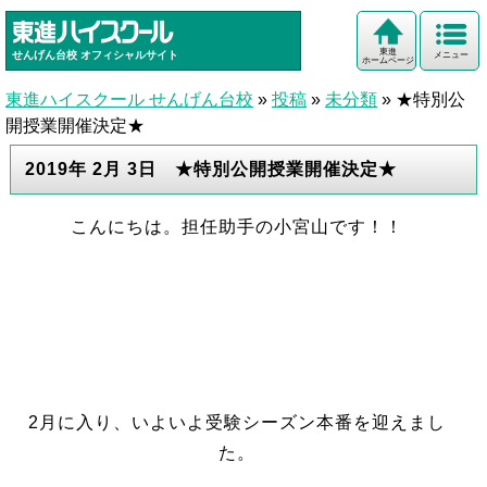
東進
せんげん台校
オフィシャルサイト
メニュー
ホームページ
東進ハイスクール せんげん台校
»
投稿
»
未分類
»
★特別公
開授業開催決定★
2019年 2月 3日 ★特別公開授業開催決定★
こんにちは。担任助手の小宮山です！！
2月に入り、いよいよ受験シーズン本番を迎えまし
た。