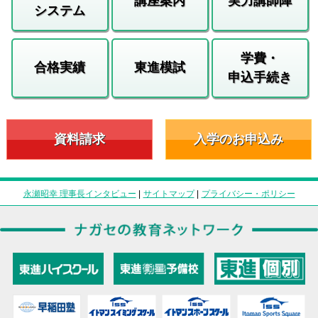
講座案内
実力講師陣
システム
学費・
合格実績
東進模試
申込手続き
資料請求
入学のお申込み
永瀬昭幸 理事長インタビュー
|
サイトマップ
|
プライバシー・ポリシー