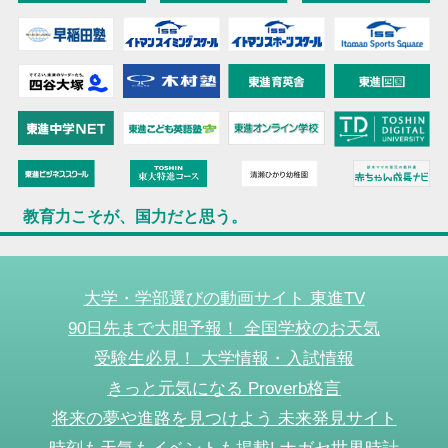
教育力こそが、国力だと思う。
大学・学部選びの動画サイト 東進TV
90日先まで大胆予報！ 全国学校のお天気
受験生必見！ 大学情報・入試情報
きっと元気になる Proverb格言
将来の夢や進路を見つけよう 未来発見サイト