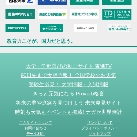
教育力こそが、国力だと思う。
大学・学部選びの動画サイト 東進TV
90日先まで大胆予報！ 全国学校のお天気
受験生必見！ 大学情報・入試情報
きっと元気になる Proverb格言
将来の夢や進路を見つけよう 未来発見サイト
時刻も天気もイベントも掲載! ナガセ世界時計
このサイトについて
リンクについて
お問い合わせ
プライバシーポリシー
データ利用
サイトマップ