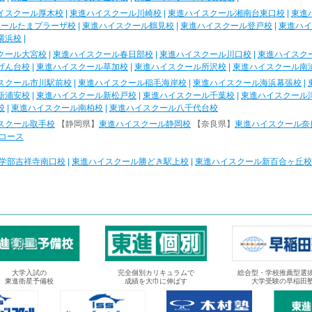
イスクール厚木校
|
東進ハイスクール川崎校
|
東進ハイスクール湘南台東口校
|
東進
クールたまプラーザ校
|
東進ハイスクール鶴見校
|
東進ハイスクール登戸校
|
東進ハイ
横浜校
|
クール大宮校
|
東進ハイスクール春日部校
|
東進ハイスクール川口校
|
東進ハイスク
げん台校
|
東進ハイスクール草加校
|
東進ハイスクール所沢校
|
東進ハイスクール南
スクール市川駅前校
|
東進ハイスクール稲毛海岸校
|
東進ハイスクール海浜幕張校
|
新浦安校
|
東進ハイスクール新松戸校
|
東進ハイスクール千葉校
|
東進ハイスクール
校
|
東進ハイスクール南柏校
|
東進ハイスクール八千代台校
スクール取手校
【静岡県】
東進ハイスクール静岡校
【奈良県】
東進ハイスクール奈
コース
学部吉祥寺南口校
|
東進ハイスクール勝どき駅上校
|
東進ハイスクール新百合ヶ丘校
大学入試の
完全個別カリキュラムで
総合型・学校推薦型選
東進衛星予備校
成績を大巾に伸ばす
大学受験の早稲田