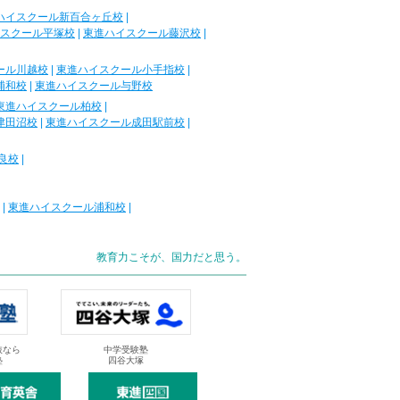
ハイスクール新百合ヶ丘校
|
スクール平塚校
|
東進ハイスクール藤沢校
|
ール川越校
|
東進ハイスクール小手指校
|
浦和校
|
東進ハイスクール与野校
東進ハイスクール柏校
|
津田沼校
|
東進ハイスクール成田駅前校
|
良校
|
|
東進ハイスクール浦和校
|
教育力こそが、国力だと思う。
抜なら
中学受験塾
塾
四谷大塚