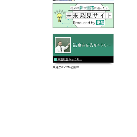
東進広告ギャラリー
東進のTVCM公開中