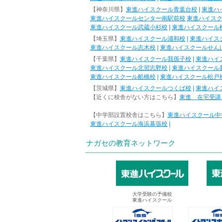
【神奈川県】
東進ハイスクール青葉台校
|
東進ハ
東進ハイスクールセンター南駅前校
東進ハイス
東進ハイスクール武蔵小杉校
|
東進ハイスクール
【埼玉県】
東進ハイスクール浦和校
|
東進ハイス
東進ハイスクール志木校
|
東進ハイスクールせん
【千葉県】
東進ハイスクール我孫子校
|
東進ハイ
東進ハイスクール北習志野校
|
東進ハイスクール
東進ハイスクール船橋校
|
東進ハイスクール松戸
【茨城県】
東進ハイスクールつくば校
|
東進ハイ
【近くに校舎がない方はこちら】
東進 在宅受講
【中学部設置校舎はこちら】
東進ハイスクール中
東進ハイスクール海浜幕張校
|
ナガセの教育ネットワーク
大学受験の予備校
東進ハイスクール