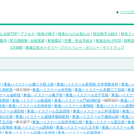
ページ
ん台校TOP
|
アクセス
|
校舎の様子
|
校舎からのお知らせ
|
担任助手の紹介
|
校舎イ
案内
|
実力講師陣
|
合格実績
|
東進模試
|
学費・申込手続き
|
東進生向けPOS
|
資料
1日体験
|
東進広告ギャラリー
|
プライバシー・ポリシー
|
サイトマップ
校
|
東進ハイスクール勝どき駅上校
|
東進ハイスクール新宿校 大学受験本科
|
東進ハ
人形町校
<城北地区>
東進ハイスクール赤羽校
|
東進ハイスクール本郷三丁目校
|
東
クール金町校
|
東進ハイスクール亀戸校
|
東進ハイスクール北千住校
|
東進ハイスク
葛西校
|
東進ハイスクール船堀校
|
東進ハイスクール門前仲町校
<城西地区>
東進ハ
寺校
|
東進ハイスクール石神井校
|
東進ハイスクール巣鴨校
|
東進ハイスクール成増
スクール蒲田校
|
東進ハイスクール五反田校
|
東進ハイスクール三軒茶屋校
|
東進ハ
由が丘校
|
東進ハイスクール成城学園前駅校
|
東進ハイスクール千歳烏山校
|
東進ハ
子玉川校
<東京都下>
東進ハイスクール吉祥寺南口校
|
東進ハイスクール国立校
|
東
ル田無校
東進ハイスクール調布校
|
東進ハイスクール八王子校
|
東進ハイスクール東
校
|
東進ハイスクール武蔵小金井校
|
東進ハイスクール武蔵境校
|