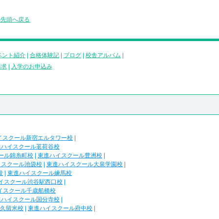
の先頭へ戻る
ベント紹介
|
合格体験記
|
ブログ
|
校舎アルバム
|
請求
|
入学のお申込み
イスクール新宿エルタワー校
|
進ハイスクール茗荷谷校
ール錦糸町校
|
東進ハイスクール豊洲校
|
イスクール池袋校
|
東進ハイスクール大泉学園校
|
校
|
東進ハイスクール練馬校
イスクール渋谷駅西口校
|
イスクール千歳船橋校
進ハイスクール国分寺校
|
久留米校
|
東進ハイスクール府中校
|