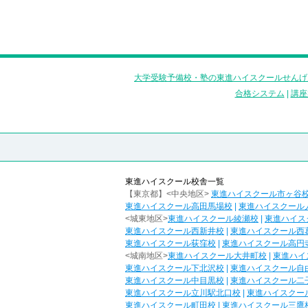
大学受験予備校・塾の東進ハイスクールせんげ
合格システム
|
講座
東進ハイスクール校舎一覧
【東京都】<中央地区>
東進ハイスクール市ヶ谷
東進ハイスクール高田馬場校
|
東進ハイスクール
<城東地区>
東進ハイスクール綾瀬校
|
東進ハイス
東進ハイスクール西新井校
|
東進ハイスクール西
東進ハイスクール荻窪校
|
東進ハイスクール高円
<城南地区>
東進ハイスクール大井町校
|
東進ハイ
東進ハイスクール下北沢校
|
東進ハイスクール自
東進ハイスクール中目黒校
|
東進ハイスクール二
東進ハイスクール立川駅北口校
|
東進ハイスクー
東進ハイスクール町田校
|
東進ハイスクール三鷹