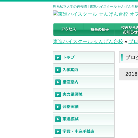
理系私立大学の過去問 | 東進ハイスクール せんげん台
東進ハイスクール せんげん台校
»
ブ
ブロ
20