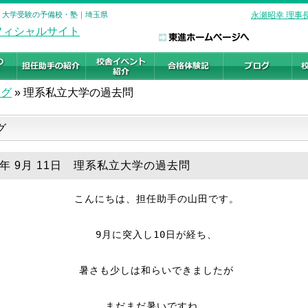
校 大学受験の予備校・塾｜埼玉県
永瀬昭幸 理事
ログ
»
理系私立大学の過去問
グ
18年 9月 11日 理系私立大学の過去問
こんにちは、担任助手の山田です。
9
月に突入し
10
日が経ち、
暑さも少しは和らいできましたが
まだまだ暑いですね。