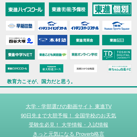
教育力こそが、国力だと思う。
大学・学部選びの動画サイト 東進TV
90日先まで大胆予報！ 全国学校のお天気
受験生必見！ 大学情報・入試情報
きっと元気になる Proverb格言