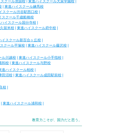
イスクール池袋校
|
東進ハイスクール大泉学園校
|
校
|
東進ハイスクール練馬校
イスクール渋谷駅西口校
|
イスクール千歳船橋校
進ハイスクール国分寺校
|
久留米校
|
東進ハイスクール府中校
|
ハイスクール新百合ヶ丘校
|
スクール平塚校
|
東進ハイスクール藤沢校
|
ール川越校
|
東進ハイスクール小手指校
|
浦和校
|
東進ハイスクール与野校
東進ハイスクール柏校
|
津田沼校
|
東進ハイスクール成田駅前校
|
良校
|
|
東進ハイスクール浦和校
|
教育力こそが、国力だと思う。