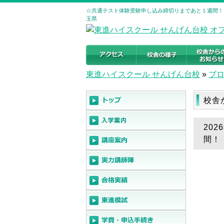
☆共通テスト体験受験申し込み締切りまであと１週間！！
玉県
東進ハイスクール せんげん台校
»
ブ
校舎
20
間！