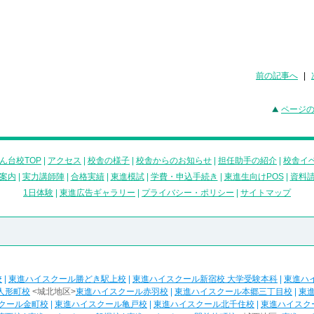
前の記事へ
|
ページ
ん台校TOP
|
アクセス
|
校舎の様子
|
校舎からのお知らせ
|
担任助手の紹介
|
校舎イ
案内
|
実力講師陣
|
合格実績
|
東進模試
|
学費・申込手続き
|
東進生向けPOS
|
資料
1日体験
|
東進広告ギャラリー
|
プライバシー・ポリシー
|
サイトマップ
校
|
東進ハイスクール勝どき駅上校
|
東進ハイスクール新宿校 大学受験本科
|
東進ハ
人形町校
<城北地区>
東進ハイスクール赤羽校
|
東進ハイスクール本郷三丁目校
|
東
クール金町校
|
東進ハイスクール亀戸校
|
東進ハイスクール北千住校
|
東進ハイスク