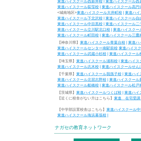
東進ハイスクール西新井校
|
東進ハイスクール西
東進ハイスクール荻窪校
|
東進ハイスクール高円
<城南地区>
東進ハイスクール大井町校
|
東進ハイ
東進ハイスクール下北沢校
|
東進ハイスクール自
東進ハイスクール中目黒校
|
東進ハイスクール二
東進ハイスクール立川駅北口校
|
東進ハイスクー
東進ハイスクール町田校
|
東進ハイスクール三鷹
【神奈川県】
東進ハイスクール青葉台校
|
東進ハ
東進ハイスクールセンター南駅前校
東進ハイス
東進ハイスクール武蔵小杉校
|
東進ハイスクール
【埼玉県】
東進ハイスクール浦和校
|
東進ハイス
東進ハイスクール志木校
|
東進ハイスクールせん
【千葉県】
東進ハイスクール我孫子校
|
東進ハイ
東進ハイスクール北習志野校
|
東進ハイスクール
東進ハイスクール船橋校
|
東進ハイスクール松戸
【茨城県】
東進ハイスクールつくば校
|
東進ハイ
【近くに校舎がない方はこちら】
東進 在宅受講
【中学部設置校舎はこちら】
東進ハイスクール中
東進ハイスクール海浜幕張校
|
ナガセの教育ネットワーク