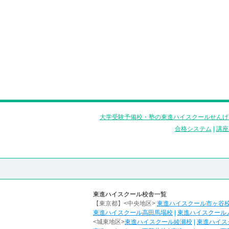
大学受験予備校・塾の東進ハイスクールせんげ
合格システム
|
講座
東進ハイスクール校舎一覧
【東京都】<中央地区>
東進ハイスクール市ヶ谷
東進ハイスクール高田馬場校
|
東進ハイスクール
<城東地区>
東進ハイスクール綾瀬校
|
東進ハイス