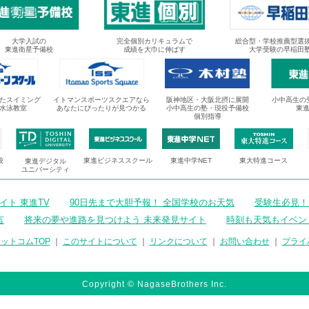
大学入試の
完全個別カリキュラムで
総合型・学校推薦型選
東進衛星予備校
成績を大巾に伸ばす
大学受験の早稲田
たスイミング
イトマンスポーツスクエアなら
阪神地区・大阪北摂に展開
小中高生の
水泳教室
あなたにぴったりが見つかる
小中高生の塾・現役予備校
東
個別指導
校
東進ビジネススクール
東進中学NET
東大特進コース
東進デジタル
ユニバーシティ
ト 東進TV
90日先まで大胆予報！ 全国学校のお天気
受験生必見！
言
将来の夢や進路を見つけよう 未来発見サイト
時刻も天気もイベン
ットコムTOP
｜
このサイトについて
｜
リンクについて
｜
お問い合わせ
｜
プライ
Copyright © NagaseBrothers Inc.