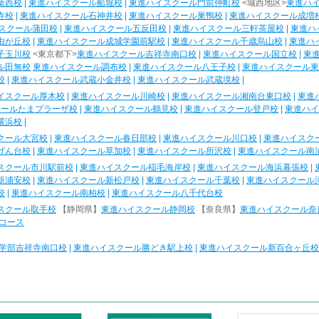
葛西校
|
東進ハイスクール船堀校
|
東進ハイスクール門前仲町校
<城西地区>
東進ハ
寺校
|
東進ハイスクール石神井校
|
東進ハイスクール巣鴨校
|
東進ハイスクール成増
スクール蒲田校
|
東進ハイスクール五反田校
|
東進ハイスクール三軒茶屋校
|
東進ハ
由が丘校
|
東進ハイスクール成城学園前駅校
|
東進ハイスクール千歳烏山校
|
東進ハ
子玉川校
<東京都下>
東進ハイスクール吉祥寺南口校
|
東進ハイスクール国立校
|
東
ル田無校
東進ハイスクール調布校
|
東進ハイスクール八王子校
|
東進ハイスクール東
校
|
東進ハイスクール武蔵小金井校
|
東進ハイスクール武蔵境校
|
イスクール厚木校
|
東進ハイスクール川崎校
|
東進ハイスクール湘南台東口校
|
東進
クールたまプラーザ校
|
東進ハイスクール鶴見校
|
東進ハイスクール登戸校
|
東進ハイ
横浜校
|
クール大宮校
|
東進ハイスクール春日部校
|
東進ハイスクール川口校
|
東進ハイスク
げん台校
|
東進ハイスクール草加校
|
東進ハイスクール所沢校
|
東進ハイスクール南
スクール市川駅前校
|
東進ハイスクール稲毛海岸校
|
東進ハイスクール海浜幕張校
|
新浦安校
|
東進ハイスクール新松戸校
|
東進ハイスクール千葉校
|
東進ハイスクール
校
|
東進ハイスクール南柏校
|
東進ハイスクール八千代台校
スクール取手校
【静岡県】
東進ハイスクール静岡校
【奈良県】
東進ハイスクール奈
コース
学部吉祥寺南口校
|
東進ハイスクール勝どき駅上校
|
東進ハイスクール新百合ヶ丘校