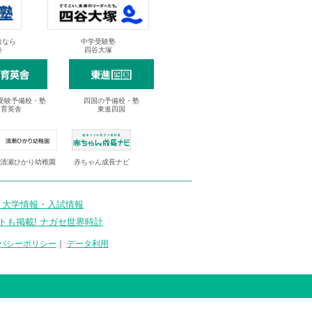
抜なら
中学受験塾
塾
四谷大塚
受験予備校・塾
四国の予備校・塾
進育英舎
東進四国
清瀬ひかり幼稚園
赤ちゃん成長ナビ
 大学情報・入試情報
トも掲載! ナガセ世界時計
バシーポリシー
｜
データ利用