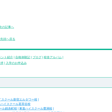
次の記事へ
の先頭へ戻る
ベント紹介
|
合格体験記
|
ブログ
|
校舎アルバム
|
請求
|
入学のお申込み
イスクール新宿エルタワー校
|
進ハイスクール茗荷谷校
ール錦糸町校
|
東進ハイスクール豊洲校
|