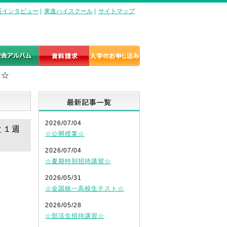
長インタビュー
|
東進ハイスクール
|
サイトマップ
！☆
最新記事一覧
2026/07/04
と１週
☆公開授業☆
2026/07/04
☆夏期特別招待講習☆
2026/05/31
☆全国統一高校生テスト☆
2026/05/28
☆部活生招待講習☆