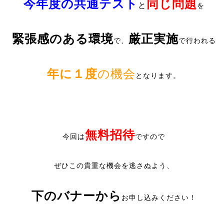
今年度の共通テスト
同じ問題
と
を
緊張感のある環境
厳正実施
で、
で行われる
年に１度
の機会
となります。
無料招待
今回は
ですので
ぜひこの貴重な機会を逃さぬよう、
下のバナーから
お申し込みください！