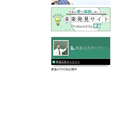
東進広告ギャラリー
東進のTVCM公開中