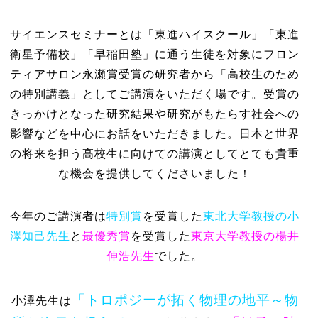
サイエンスセミナーとは「東進ハイスクール」「東進
衛星予備校」「早稲田塾」に通う生徒を対象にフロン
ティアサロン永瀬賞受賞の研究者から「高校生のため
の特別講義」としてご講演をいただく場です。受賞の
きっかけとなった研究結果や研究がもたらす社会への
影響などを中心にお話をいただきました。日本と世界
の将来を担う高校生に向けての講演としてとても貴重
な機会を提供してくださいました！
今年のご講演者は
特別賞
を受賞した
東北大学教授の小
澤知己先生
と
最優秀賞
を受賞した
東京大学教授の楊井
伸浩先生
でした。
「トロポジーが拓く物理の地平～物
小澤先生は